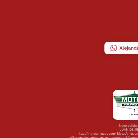
Alejandr
Notre collabo
JUAN DE IR
http://motorantiques.com/
MotorAntiques -
d'importation américains et européens d'époque.