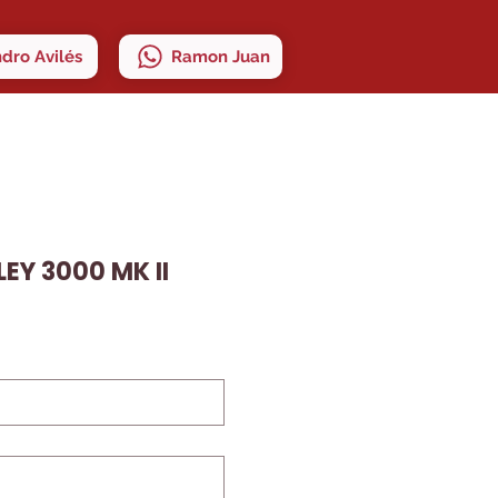
ndro Avilés
Ramon Juan
EY 3000 MK II