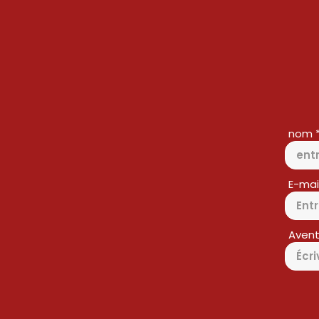
nom
E-mai
Avent