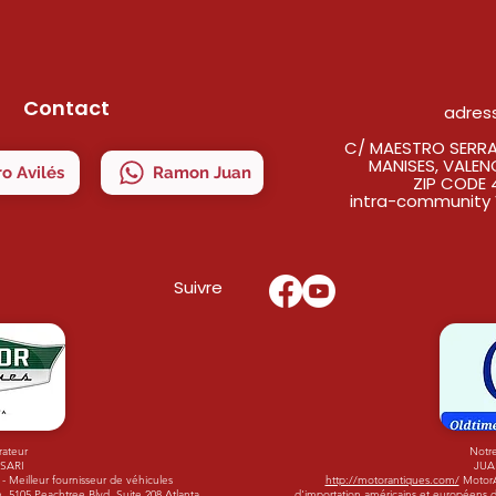
Contact
adres
C/ MAESTRO SERRAN
MANISES, VALEN
o Avilés
Ramon Juan
ZIP CODE 
intra-community 
Suivre
rateur
Notre
ISARI
JUA
 Meilleur fournisseur de véhicules
http://motorantiques.com/
MotorAn
 5105 Peachtree Blvd. Suite 208 Atlanta,
d'importation américains et européens d