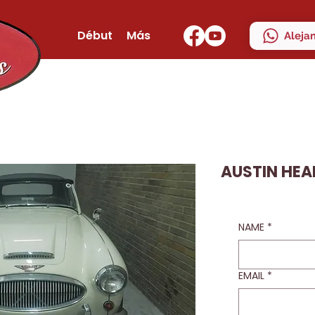
Début
Más
Aleja
AUSTIN HEAL
NAME
*
EMAIL
*