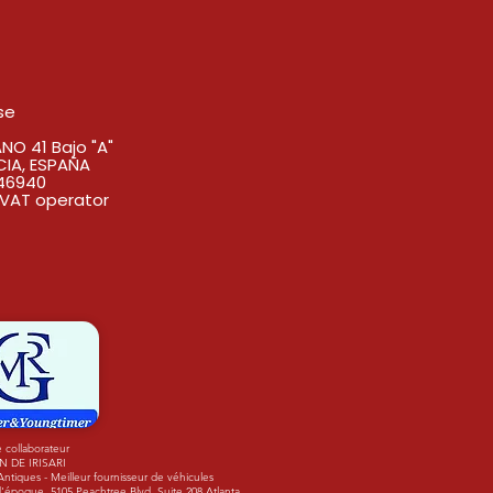
se
O 41 Bajo "A"
CIA, ESPAÑA
46940
VAT operator
 collaborateur
N DE IRISARI
tiques - Meilleur fournisseur de véhicules
'époque. 5105 Peachtree Blvd. Suite 208 Atlanta,