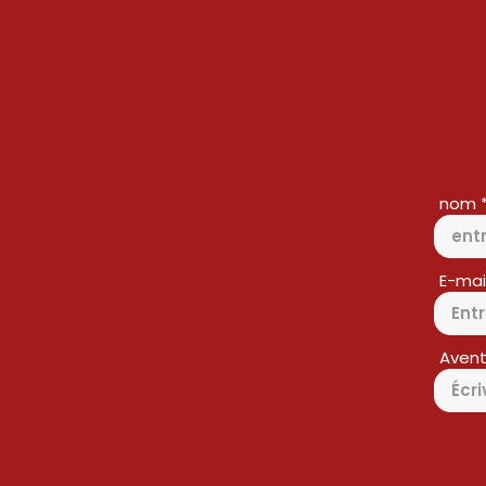
nom
E-mai
Avent