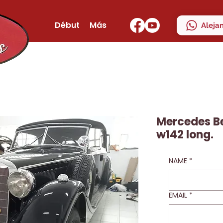
Début
Más
Aleja
Mercedes Be
w142 long.
NAME
*
EMAIL
*