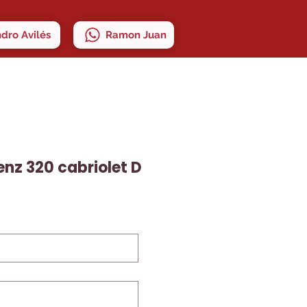
ndro Avilés
Ramon Juan
nz 320 cabriolet D