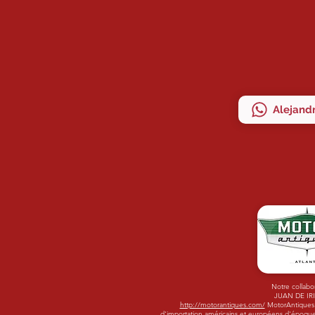
Alejandr
Notre collabo
JUAN DE IR
http://motorantiques.com/
MotorAntiques -
d'importation américains et européens d'époque.