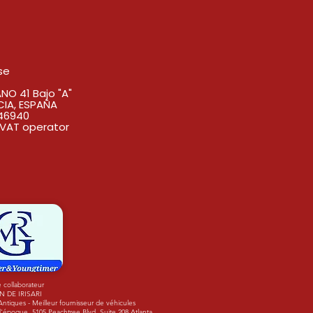
se
O 41 Bajo "A"
CIA, ESPAÑA
46940
VAT operator
 collaborateur
N DE IRISARI
tiques - Meilleur fournisseur de véhicules
'époque. 5105 Peachtree Blvd. Suite 208 Atlanta,