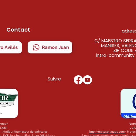
Contact
adres
C/ MAESTRO SERRAN
MANISES, VALEN
o Avilés
Ramon Juan
ZIP CODE 
intra-community 
Suivre
rateur
Notre
ISARI
JUA
 Meilleur fournisseur de véhicules
http://motorantiques.com/
MotorAn
 5105 Peachtree Blvd. Suite 208 Atlanta,
d'importation américains et européens d