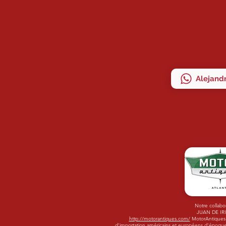
Alejandr
Notre collabo
JUAN DE IR
http://motorantiques.com/
MotorAntiques -
d'importation américains et européens d'époque.