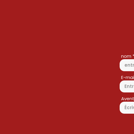
nom
E-mai
Avent