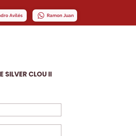
ndro Avilés
Ramon Juan
 SILVER CLOU II