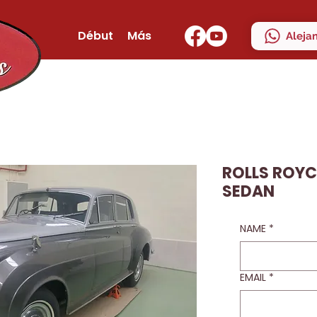
Début
Más
Aleja
ROLLS ROYCE
SEDAN
NAME
*
EMAIL
*