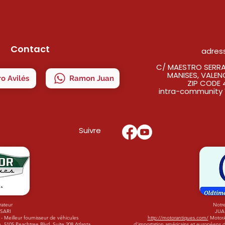
Contact
adres
C/ MAESTRO SERRAN
MANISES, VALEN
o Avilés
Ramon Juan
ZIP CODE 
intra-community 
Suivre
rateur
Notre
ISARI
JUA
 Meilleur fournisseur de véhicules
http://motorantiques.com/
MotorAn
 5105 Peachtree Blvd. Suite 208 Atlanta,
d'importation américains et européens d