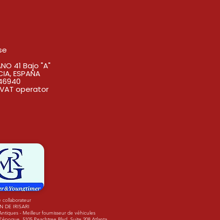
se
O 41 Bajo "A"
CIA, ESPAÑA
46940
VAT operator
 collaborateur
N DE IRISARI
tiques - Meilleur fournisseur de véhicules
'époque. 5105 Peachtree Blvd. Suite 208 Atlanta,