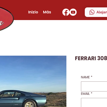
Inizio
Más
Aleja
FERRARI 308
NAME
*
EMAIL
*